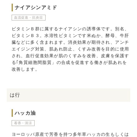
ナイアシンアミド
血流促進・抗炎症
ビタミンＢ群に属するナイアシンの誘導体です。別名、
ビタミンＢ３。水溶性ビタミンです米ぬか、酵母、牛肝
臓などに多く含まれます。消炎効果が期待され、アンチ
エイジング対策、肌あれ防止、くすみ改善を目的に使用
され、血行促進効果が肌のくすみを改善、皮膚を保護す
る｢角質細胞間脂質」の合成を促進する働きが肌あれを
改善します。
は行
ハッカ油
着香・清涼
ヨーロッパ原産で芳香を持つ多年草ハッカの生もしくは