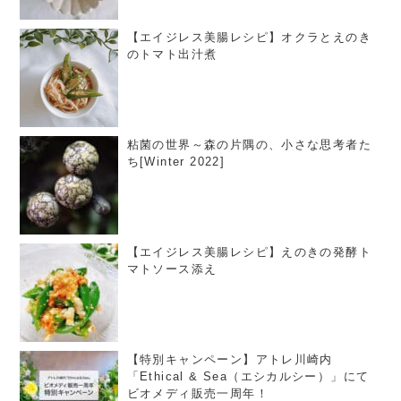
【エイジレス美腸レシピ】オクラとえのき
のトマト出汁煮
粘菌の世界～森の片隅の、小さな思考者た
ち[Winter 2022]
【エイジレス美腸レシピ】えのきの発酵ト
マトソース添え
【特別キャンペーン】アトレ川崎内
「Ethical & Sea（エシカルシー）」にて
ビオメディ販売一周年！