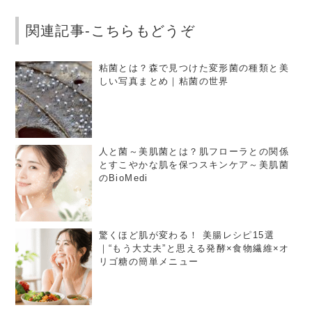
関連記事-こちらもどうぞ
粘菌とは？森で見つけた変形菌の種類と美
しい写真まとめ｜粘菌の世界
人と菌～美肌菌とは？肌フローラとの関係
とすこやかな肌を保つスキンケア～美肌菌
のBioMedi
驚くほど肌が変わる！ 美腸レシピ15選
｜“もう大丈夫”と思える発酵×食物繊維×オ
リゴ糖の簡単メニュー