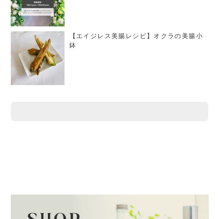
【エイジレス美腸レシピ】オクラの美腸小
鉢