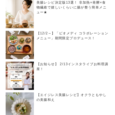
美腸レシピ決定版13選！ 非加熱×発酵×食
物繊維で嬉しいくらいに腸が整う簡単メニ
ュー★
【12/2～】「ビオメディ コラボレーション
メニュー」期間限定プロデュース！
【お知らせ】 2/13インスタライブお料理講
座！
【エイジレス美腸レシピ】オクラともやし
の美腸和え