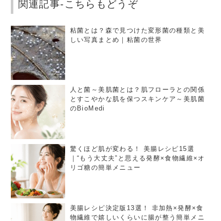
関連記事-こちらもどうぞ
粘菌とは？森で見つけた変形菌の種類と美
しい写真まとめ｜粘菌の世界
人と菌～美肌菌とは？肌フローラとの関係
とすこやかな肌を保つスキンケア～美肌菌
のBioMedi
驚くほど肌が変わる！ 美腸レシピ15選
｜“もう大丈夫”と思える発酵×食物繊維×オ
リゴ糖の簡単メニュー
美腸レシピ決定版13選！ 非加熱×発酵×食
物繊維で嬉しいくらいに腸が整う簡単メニ