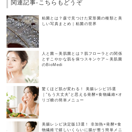
関連記事-こちらもどうぞ
粘菌とは？森で見つけた変形菌の種類と美
しい写真まとめ｜粘菌の世界
人と菌～美肌菌とは？肌フローラとの関係
とすこやかな肌を保つスキンケア～美肌菌
のBioMedi
驚くほど肌が変わる！ 美腸レシピ15選
｜“もう大丈夫”と思える発酵×食物繊維×オ
リゴ糖の簡単メニュー
美腸レシピ決定版13選！ 非加熱×発酵×食
物繊維で嬉しいくらいに腸が整う簡単メニ