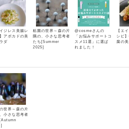
イジレス美腸レ
粘菌の世界～森の片
@cosmeさんの
【エイ
】アボカドの美
隅の、小さな思考者
「お悩みサポートコ
シピ】
ラダ
たち[Summer
スメ11選」に選ば
腐の美
2025]
れました！
の世界～森の片
、小さな思考者
Autumn
4]