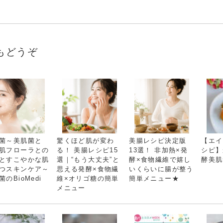
もどうぞ
菌～美肌菌と
驚くほど肌が変わ
美腸レシピ決定版
【エイ
肌フローラとの
る！ 美腸レシピ15
13選！ 非加熱×発
シピ】
とすこやかな肌
選｜“もう大丈夫”と
酵×食物繊維で嬉し
酵美肌
つスキンケア～
思える発酵×食物繊
いくらいに腸が整う
菌のBioMedi
維×オリゴ糖の簡単
簡単メニュー★
メニュー