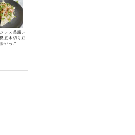
ジレス美腸レ
徹底水切り豆
腸やっこ