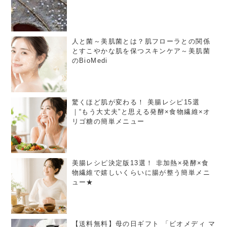
人と菌～美肌菌とは？肌フローラとの関係
とすこやかな肌を保つスキンケア～美肌菌
のBioMedi
驚くほど肌が変わる！ 美腸レシピ15選
｜“もう大丈夫”と思える発酵×食物繊維×オ
リゴ糖の簡単メニュー
美腸レシピ決定版13選！ 非加熱×発酵×食
物繊維で嬉しいくらいに腸が整う簡単メニ
ュー★
【送料無料】母の日ギフト 「ビオメディ マ