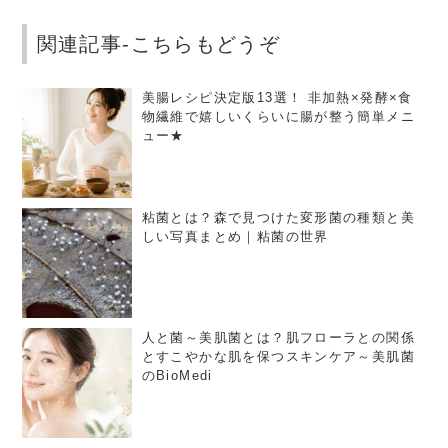
関連記事-こちらもどうぞ
美腸レシピ決定版13選！ 非加熱×発酵×食
物繊維で嬉しいくらいに腸が整う簡単メニ
ュー★
粘菌とは？森で見つけた変形菌の種類と美
しい写真まとめ｜粘菌の世界
人と菌～美肌菌とは？肌フローラとの関係
とすこやかな肌を保つスキンケア～美肌菌
のBioMedi