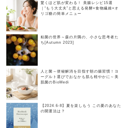
驚くほど肌が変わる！ 美腸レシピ15選
｜“もう大丈夫”と思える発酵×食物繊維×オ
リゴ糖の簡単メニュー
粘菌の世界～森の片隅の、小さな思考者た
ち[Autumn 2023]
人と菌～便秘解消を目指す朝の腸習慣！ヨ
ーグルト選びでおなかも肌も軽やかに～美
肌菌のBioMedi
【2024.6-8】夏を楽しもう この夏のあなた
の開運法は？