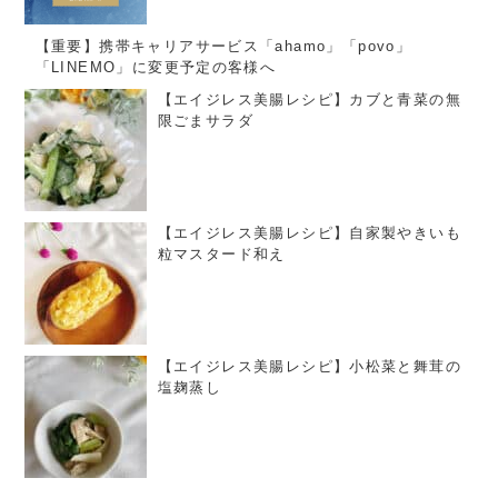
【重要】携帯キャリアサービス「ahamo」「povo」
「LINEMO」に変更予定の客様へ
【エイジレス美腸レシピ】カブと青菜の無
限ごまサラダ
【エイジレス美腸レシピ】自家製やきいも
粒マスタード和え
【エイジレス美腸レシピ】小松菜と舞茸の
塩麹蒸し