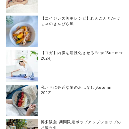
【エイジレス美腸レシピ】れんこんとかぼ
ちゃのきんぴら風
【ヨガ】内臓を活性化させるYoga[Summer
2024]
私たちに身近な菌のおはなし[Autumn
2022]
博多阪急 期間限定ポップアップショップの
お知らせ