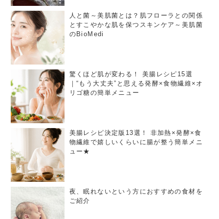
人と菌～美肌菌とは？肌フローラとの関係
とすこやかな肌を保つスキンケア～美肌菌
のBioMedi
驚くほど肌が変わる！ 美腸レシピ15選
｜“もう大丈夫”と思える発酵×食物繊維×オ
リゴ糖の簡単メニュー
美腸レシピ決定版13選！ 非加熱×発酵×食
物繊維で嬉しいくらいに腸が整う簡単メニ
ュー★
夜、眠れないという方におすすめの食材を
ご紹介