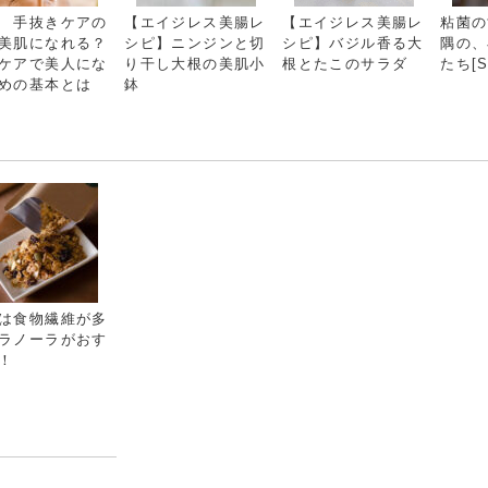
 手抜きケアの
【エイジレス美腸レ
【エイジレス美腸レ
粘菌の
美肌になれる？
シピ】ニンジンと切
シピ】バジル香る大
隅の、
ケアで美人にな
り干し大根の美肌小
根とたこのサラダ
たち[Sp
めの基本とは
鉢
は食物繊維が多
ラノーラがおす
！