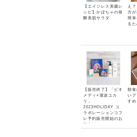
【エイジレス美腸レ
え？
シピ】かぼちゃの発
方が
酵美肌サラダ
簡単
るた
【販売終了】「ビオ
朝食
メディ×瀧波ユカ
いグ
リ」
すめ
2023HOLIDAY コ
ラボレーションコフ
レ予約販売開始のお
知らせ