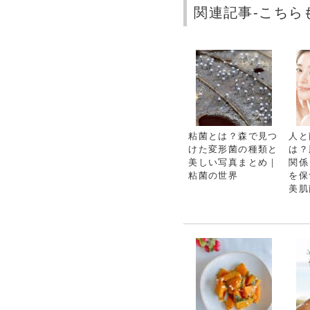
関連記事-こちら
粘菌とは？森で見つ
人と
けた変形菌の種類と
は？
美しい写真まとめ｜
関係
粘菌の世界
を保
美肌