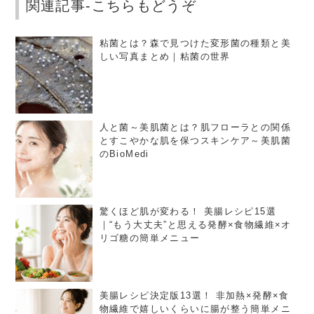
関連記事-こちらもどうぞ
粘菌とは？森で見つけた変形菌の種類と美
しい写真まとめ｜粘菌の世界
人と菌～美肌菌とは？肌フローラとの関係
とすこやかな肌を保つスキンケア～美肌菌
のBioMedi
驚くほど肌が変わる！ 美腸レシピ15選
｜“もう大丈夫”と思える発酵×食物繊維×オ
リゴ糖の簡単メニュー
美腸レシピ決定版13選！ 非加熱×発酵×食
物繊維で嬉しいくらいに腸が整う簡単メニ