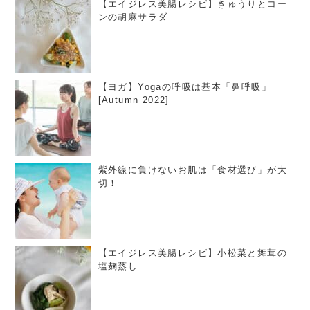
【エイジレス美腸レシピ】きゅうりとコー
ンの胡麻サラダ
【ヨガ】Yogaの呼吸は基本「鼻呼吸」
[Autumn 2022]
紫外線に負けないお肌は「食材選び」が大
切！
【エイジレス美腸レシピ】小松菜と舞茸の
塩麹蒸し