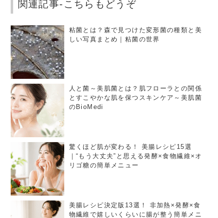
関連記事-こちらもどうぞ
粘菌とは？森で見つけた変形菌の種類と美
しい写真まとめ｜粘菌の世界
人と菌～美肌菌とは？肌フローラとの関係
とすこやかな肌を保つスキンケア～美肌菌
のBioMedi
驚くほど肌が変わる！ 美腸レシピ15選
｜“もう大丈夫”と思える発酵×食物繊維×オ
リゴ糖の簡単メニュー
美腸レシピ決定版13選！ 非加熱×発酵×食
物繊維で嬉しいくらいに腸が整う簡単メニ