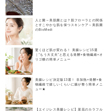
人と菌～美肌菌とは？肌フローラとの関係
とすこやかな肌を保つスキンケア～美肌菌
のBioMedi
驚くほど肌が変わる！ 美腸レシピ15選
｜“もう大丈夫”と思える発酵×食物繊維×オ
リゴ糖の簡単メニュー
美腸レシピ決定版13選！ 非加熱×発酵×食
物繊維で嬉しいくらいに腸が整う簡単メニ
ュー★
【エイジレス美腸レシピ】菜花のカラフル