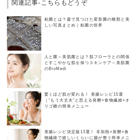
関連記事-こちらもどうぞ
粘菌とは？森で見つけた変形菌の種類と美
しい写真まとめ｜粘菌の世界
人と菌～美肌菌とは？肌フローラとの関係
とすこやかな肌を保つスキンケア～美肌菌
のBioMedi
驚くほど肌が変わる！ 美腸レシピ15選
｜“もう大丈夫”と思える発酵×食物繊維×オ
リゴ糖の簡単メニュー
美腸レシピ決定版13選！ 非加熱×発酵×食
物繊維で嬉しいくらいに腸が整う簡単メニ