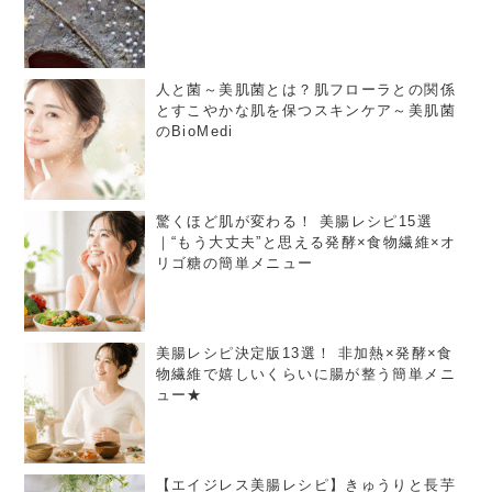
人と菌～美肌菌とは？肌フローラとの関係
とすこやかな肌を保つスキンケア～美肌菌
のBioMedi
驚くほど肌が変わる！ 美腸レシピ15選
｜“もう大丈夫”と思える発酵×食物繊維×オ
リゴ糖の簡単メニュー
美腸レシピ決定版13選！ 非加熱×発酵×食
物繊維で嬉しいくらいに腸が整う簡単メニ
ュー★
【エイジレス美腸レシピ】きゅうりと長芋