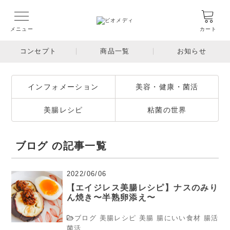
メニュー
カート
コンセプト
商品一覧
お知らせ
インフォメーション
美容・健康・菌活
美腸レシピ
粘菌の世界
ブログ の記事一覧
2022/06/06
【エイジレス美腸レシピ】ナスのみり
ん焼き〜半熟卵添え〜
ブログ
美腸レシピ
美腸
腸にいい食材
腸活
菌活