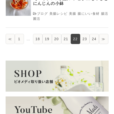
にんじんの小鉢
ブログ
美腸レシピ
美腸
腸にいい食材
腸活
菌活
≪
1
…
18
19
20
21
22
23
24
≫