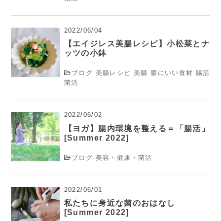
2022/06/04
【エイジレス美腸レシピ】小松菜とナ
ッツの小鉢
ブログ
美腸レシピ
美腸
腸にいい食材
腸活
菌活
2022/06/02
【ヨガ】腸内環境を整える＝「腸活」
[Summer 2022]
ブログ
美容・健康・菌活
2022/06/01
私たちに身近な菌のおはなし
[Summer 2022]