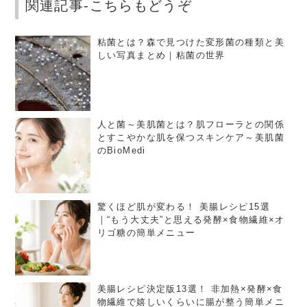
関連記事-こちらもどうぞ
粘菌とは？森で見つけた変形菌の種類と美
しい写真まとめ｜粘菌の世界
人と菌～美肌菌とは？肌フローラとの関係
とすこやかな肌を保つスキンケア～美肌菌
のBioMedi
驚くほど肌が変わる！ 美腸レシピ15選
｜“もう大丈夫”と思える発酵×食物繊維×オ
リゴ糖の簡単メニュー
美腸レシピ決定版13選！ 非加熱×発酵×食
物繊維で嬉しいくらいに腸が整う簡単メニ