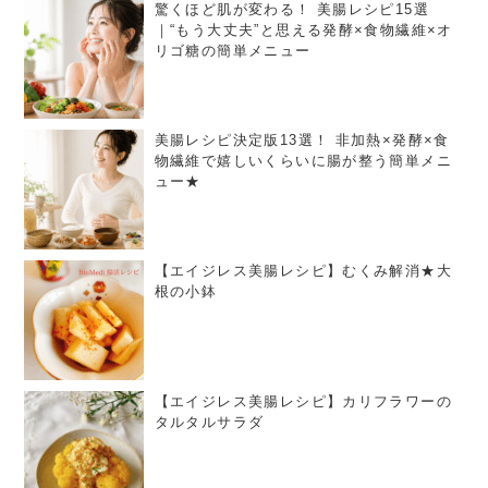
驚くほど肌が変わる！ 美腸レシピ15選
｜“もう大丈夫”と思える発酵×食物繊維×オ
リゴ糖の簡単メニュー
美腸レシピ決定版13選！ 非加熱×発酵×食
物繊維で嬉しいくらいに腸が整う簡単メニ
ュー★
【エイジレス美腸レシピ】むくみ解消★大
根の小鉢
【エイジレス美腸レシピ】カリフラワーの
タルタルサラダ