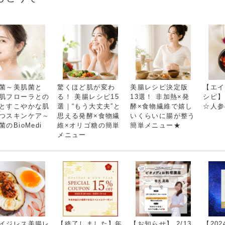
菌～美肌菌と
驚くほど肌が変わ
美腸レシピ決定版
【エイ
肌フローラとの
る！ 美腸レシピ15
13選！ 非加熱×発
シピ】
とすこやかな肌
選｜“もう大丈夫”と
酵×食物繊維で嬉し
☆人参
つスキンケア～
思える発酵×食物繊
いくらいに腸が整う
菌のBioMedi
維×オリゴ糖の簡単
簡単メニュー★
メニュー
イジレス美腸レ
【終了しました】年
【お知らせ】 2/13
【2024