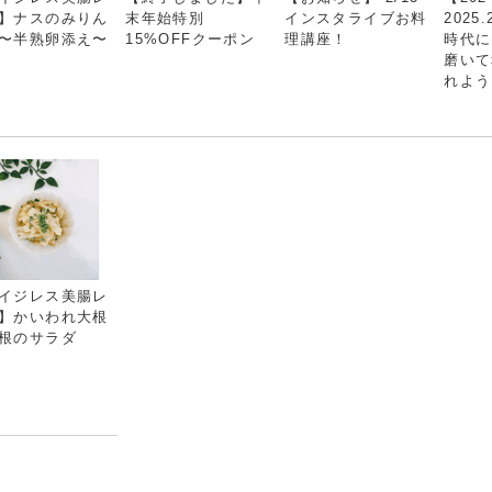
】ナスのみりん
末年始特別
インスタライブお料
2025
〜半熟卵添え〜
15%OFFクーポン
理講座！
時代に
磨いて
れよう
イジレス美腸レ
】かいわれ大根
根のサラダ