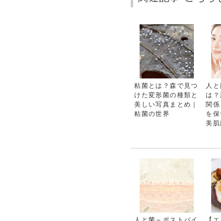
粘菌とは？森で見つ
人と
けた変形菌の種類と
は？
美しい写真まとめ｜
関係
粘菌の世界
を保
美肌
人と菌～ポストバイ
【エ