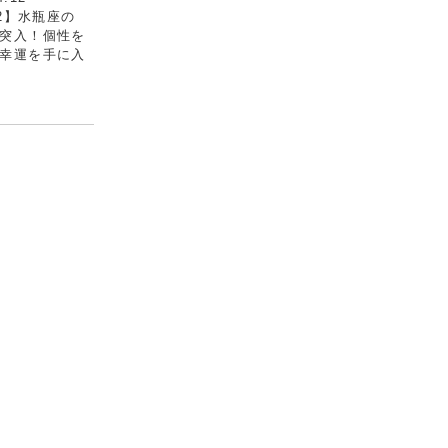
.2】水瓶座の
突入！個性を
幸運を手に入