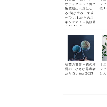
オティクスって何？
シピ
敏感肌にも気にな
焼き
る“菌が生み出す成
分”とこれからのス
キンケア！～美肌菌
のBioMedi
粘菌の世界～森の片
【エ
隅の、小さな思考者
シピ
たち[Spring 2023]
と大