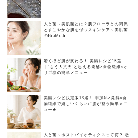
人と菌～美肌菌とは？肌フローラとの関係
とすこやかな肌を保つスキンケア～美肌菌
のBioMedi
驚くほど肌が変わる！ 美腸レシピ15選
｜“もう大丈夫”と思える発酵×食物繊維×オ
リゴ糖の簡単メニュー
美腸レシピ決定版13選！ 非加熱×発酵×食
物繊維で嬉しいくらいに腸が整う簡単メニ
ュー★
人と菌～ポストバイオティクスって何？ 敏