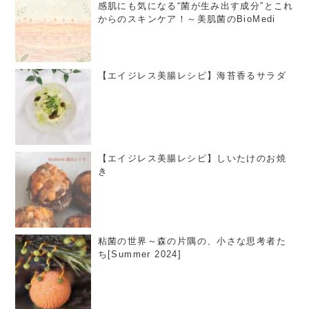
感肌にも気になる“菌が生み出す成分”とこれ
からのスキンケア！～美肌菌のBioMedi
【エイジレス美腸レシピ】海苔香るサラダ
【エイジレス美腸レシピ】しいたけのお焼
き
粘菌の世界～森の片隅の、小さな思考者た
ち[Summer 2024]