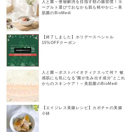
人と菌～便秘解消を目指す朝の腸習慣！ヨ
ーグルト選びでおなかも肌も軽やかに～美
肌菌のBioMedi
【終了しました】ホリデースペシャル
15%OFFクーポン
人と菌～ポストバイオティクスって何？ 敏
感肌にも気になる“菌が生み出す成分”とこれ
からのスキンケア！～美肌菌のBioMedi
【エイジレス美腸レシピ】カボチャの美腸
小鉢