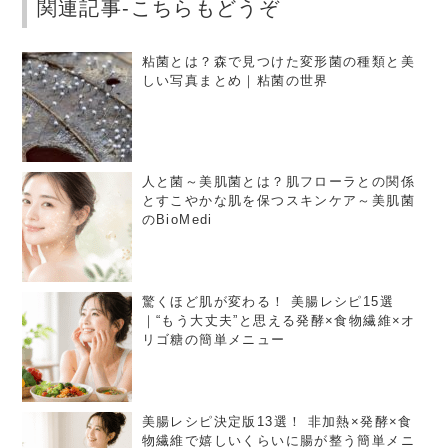
関連記事-こちらもどうぞ
粘菌とは？森で見つけた変形菌の種類と美
しい写真まとめ｜粘菌の世界
人と菌～美肌菌とは？肌フローラとの関係
とすこやかな肌を保つスキンケア～美肌菌
のBioMedi
驚くほど肌が変わる！ 美腸レシピ15選
｜“もう大丈夫”と思える発酵×食物繊維×オ
リゴ糖の簡単メニュー
美腸レシピ決定版13選！ 非加熱×発酵×食
物繊維で嬉しいくらいに腸が整う簡単メニ