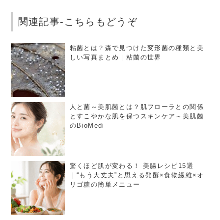
関連記事-こちらもどうぞ
粘菌とは？森で見つけた変形菌の種類と美
しい写真まとめ｜粘菌の世界
人と菌～美肌菌とは？肌フローラとの関係
とすこやかな肌を保つスキンケア～美肌菌
のBioMedi
驚くほど肌が変わる！ 美腸レシピ15選
｜“もう大丈夫”と思える発酵×食物繊維×オ
リゴ糖の簡単メニュー