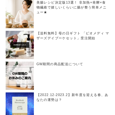
美腸レシピ決定版13選！ 非加熱×発酵×食
物繊維で嬉しいくらいに腸が整う簡単メニ
ュー★
【送料無料】母の日ギフト 「ビオメディ マ
ザーズデイブーケセット」受注開始
GW期間の商品配送について
【2022.12-2023.2】新年度を迎える春、あ
なたの運勢は？