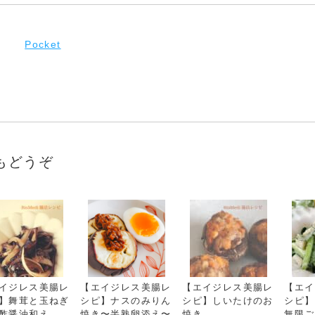
Pocket
もどうぞ
イジレス美腸レ
【エイジレス美腸レ
【エイジレス美腸レ
【エイ
】舞茸と玉ねぎ
シピ】ナスのみりん
シピ】しいたけのお
シピ】
酢醤油和え
焼き〜半熟卵添え〜
焼き
無限ご