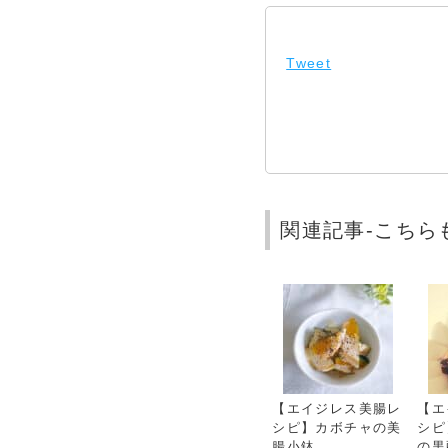
Tweet
関連記事-こちら
【エイジレス美腸レ
【エ
シピ】カボチャの美
シピ
腸小鉢
の黒