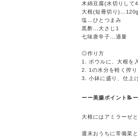
木綿豆腐(水切りして4
大根(短冊切り)…120
塩…ひとつまみ
黒酢…大さじ1
七味唐辛子…適量
◎作り方
1. ボウルに、大根
2. 1の水分を軽く
3. 小鉢に盛り、仕
ーー美腸ポイント📝
大根にはアミラーゼ
週末おうちに常備菜