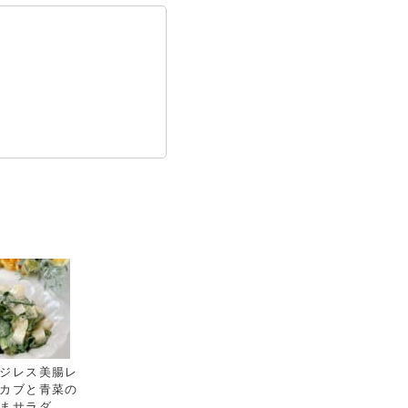
ジレス美腸レ
カブと青菜の
まサラダ