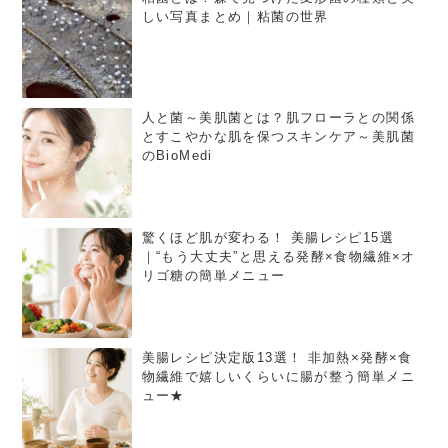
しい写真まとめ｜粘菌の世界
人と菌～美肌菌とは？肌フローラとの関係
とすこやかな肌を保つスキンケア～美肌菌
のBioMedi
驚くほど肌が変わる！ 美腸レシピ15選
｜“もう大丈夫”と思える発酵×食物繊維×オ
リゴ糖の簡単メニュー
美腸レシピ決定版13選！ 非加熱×発酵×食
物繊維で嬉しいくらいに腸が整う簡単メニ
ュー★