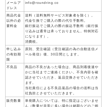
メールア
info@roundring.co
ドレス
商品代金
送料（送料無料サービス対象者を除く）。
以外の必
代金引換でご購入の際の代引手数料。
要料金
銀行振込でご購入の際の振込手数料（銀行振
り込みは通常は承っておりません。特例対応
になります）。
消費税。
申し込み
原則、受注確認（受注確認の為の自動送信メ
の有効期
ール発信）後、30日間とします。
限
不良品
商品の不良があった場合は、商品到着後速や
かに当社までご連絡ください。不良内容を確
認させていただき、返品交換させていただき
ます。
当社責任による不良品返品の場合の送料は当
社負担とさせていただきます。
販売数量
単発購入については、特に指定はございませ
ん（数量が非常に多い場合は納期などのご相