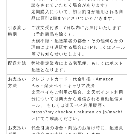
談をさせていただく場合があります）
定期購入について、初回割引が適用される商
品は原則2個までとさせていただきます。
引き渡し
ご注文受付後、7日以内にお届けいたします
時期
（予約商品を除く）。
天候不順・配送業者の都合・その他何らかの
理由により遅延する場合はHPもしくはメール
等でお知らせいたします。
配送方法
​弊社指定業者による宅配便、もしくはポスト
配送となります。
お支払い
クレジットカード・代金引換・Amazon
方法
Pay・楽天ペイ・キャリア決済
楽天ペイをご利用の場合、楽天ポイント利用
分については楽天から送信される自動配信メ
ール、 もしくは楽天ペイ利用履歴＜
https://my.checkout.rakuten.co.jp/mych/
＞にてご確認ください。
お支払い
代金引換の場合：商品のお届け時に、配達員