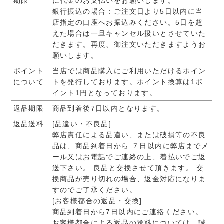
期限
に代金のお支払いをお願いします。
銀行振込の場合​：ご注文日より5日以内に当
店指定の口座へお振込みください。5日を超
えた場合は一旦キャンセル扱いとさせていた
だきます。再度、御注文いただきますようお
願いします。
ポイント
当店では商品購入にご利用いただけるポイン
について
トを発行しております。ポイント換算は1ポ
イント1円となっております。
返品期限
商品到着後7日以内となります。
返品送料
[品違い・不良品]
弊店責任による品違い、または破損等の不良
品は、商品到着日から ７日以内に弊店までメ
ール又はお電話でご連絡の上、着払いでご返
送下さい。 良品と交換させて頂きます。 交
換商品が売り切れの場合、返金対応になりま
すのでご了承ください。
[お客様都合の返品・交換]
商品到着日から7日以内にご連絡ください。
お客様都合による返品の送料については、誠