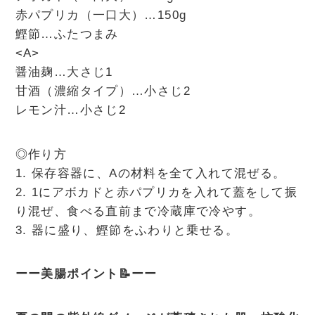
赤パプリカ（一口大）…150g
鰹節…ふたつまみ
<A>
醤油麹…大さじ1
甘酒（濃縮タイプ）…小さじ2
レモン汁…小さじ2
◎作り方
1. 保存容器に、Aの材料を全て入れて混ぜる。
2. 1にアボカドと赤パプリカを入れて蓋をして振
り混ぜ、食べる直前まで冷蔵庫で冷やす。
3. 器に盛り、鰹節をふわりと乗せる。
ーー美腸ポイント📝ーー