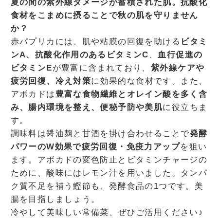
夏の間の紫外線ダメージが蓄積された肌。抗酸化
食材をこまめに摂ることで秋の肌を守りません
か？
赤パプリカには、肌や粘膜の回復を助ける
ビタミ
ンA、抗酸化作用のあるビタミンC
、
血行促進の
ビタミンE
が豊富に含まれており、
紫外線ケアや
疲労回復、冷え対策
に効果的な食材です。また、
アボカドは
豊富な食物繊維とオレイン酸を多く含
み、腸内環境を整え、便秘予防や美肌
に役立ちま
す。
調味料は醤油麹と甘酒を掛け合わせることで
発酵
パワーのW効果で疲労回復・免疫力アップ
を狙い
ます。アボカドの変色防止とビタミンチャージの
ために、酸味にはレモン汁を用いました。タンパ
ク質不足を補う鰹節も、発酵食品の1つです。美
腸を目指しましょう。
冷やして美味しい常備菜、ぜひご活用ください♪