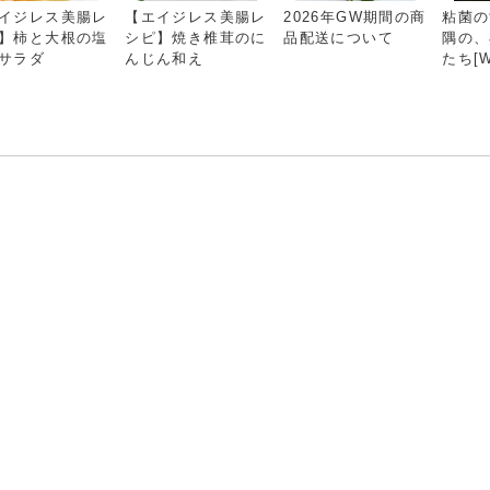
イジレス美腸レ
【エイジレス美腸レ
2026年GW期間の商
粘菌の
】柿と大根の塩
シピ】焼き椎茸のに
品配送について
隅の、
サラダ
んじん和え
たち[Wi