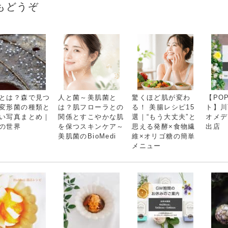
もどうぞ
とは？森で見つ
人と菌～美肌菌と
驚くほど肌が変わ
【PO
変形菌の種類と
は？肌フローラとの
る！ 美腸レシピ15
ト】川
い写真まとめ｜
関係とすこやかな肌
選｜“もう大丈夫”と
オメデ
の世界
を保つスキンケア～
思える発酵×食物繊
出店
美肌菌のBioMedi
維×オリゴ糖の簡単
メニュー