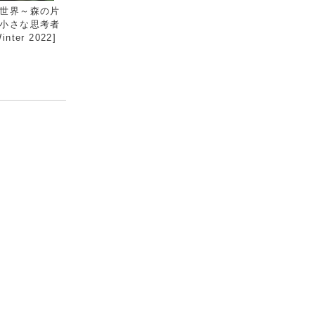
世界～森の片
小さな思考者
nter 2022]