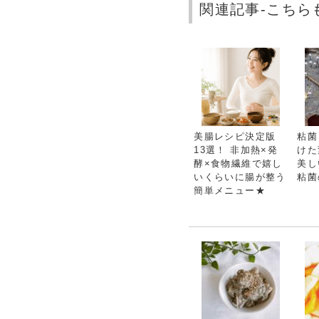
関連記事-こちら
美腸レシピ決定版
粘菌
13選！ 非加熱×発
けた
酵×食物繊維で嬉し
美し
いくらいに腸が整う
粘菌
簡単メニュー★