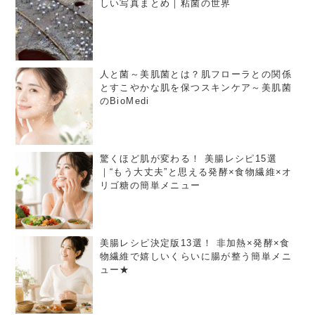
しい写真まとめ｜粘菌の世界
人と菌～美肌菌とは？肌フローラとの関係
とすこやかな肌を保つスキンケア～美肌菌
のBioMedi
驚くほど肌が変わる！ 美腸レシピ15選
｜“もう大丈夫”と思える発酵×食物繊維×オ
リゴ糖の簡単メニュー
美腸レシピ決定版13選！ 非加熱×発酵×食
物繊維で嬉しいくらいに腸が整う簡単メニ
ュー★