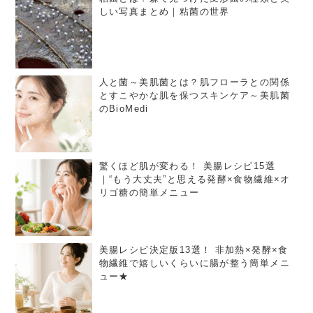
しい写真まとめ｜粘菌の世界
人と菌～美肌菌とは？肌フローラとの関係
とすこやかな肌を保つスキンケア～美肌菌
のBioMedi
驚くほど肌が変わる！ 美腸レシピ15選
｜“もう大丈夫”と思える発酵×食物繊維×オ
リゴ糖の簡単メニュー
美腸レシピ決定版13選！ 非加熱×発酵×食
物繊維で嬉しいくらいに腸が整う簡単メニ
ュー★