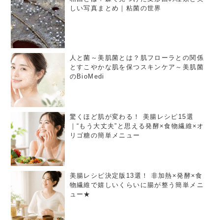
しい写真まとめ｜粘菌の世界
人と菌～美肌菌とは？肌フローラとの関係
とすこやかな肌を保つスキンケア～美肌菌
のBioMedi
驚くほど肌が変わる！ 美腸レシピ15選
｜“もう大丈夫”と思える発酵×食物繊維×オ
リゴ糖の簡単メニュー
美腸レシピ決定版13選！ 非加熱×発酵×食
物繊維で嬉しいくらいに腸が整う簡単メニ
ュー★