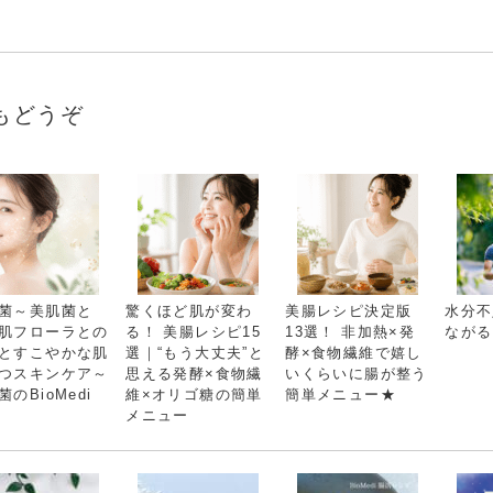
もどうぞ
菌～美肌菌と
驚くほど肌が変わ
美腸レシピ決定版
水分不
肌フローラとの
る！ 美腸レシピ15
13選！ 非加熱×発
ながる
とすこやかな肌
選｜“もう大丈夫”と
酵×食物繊維で嬉し
つスキンケア～
思える発酵×食物繊
いくらいに腸が整う
菌のBioMedi
維×オリゴ糖の簡単
簡単メニュー★
メニュー