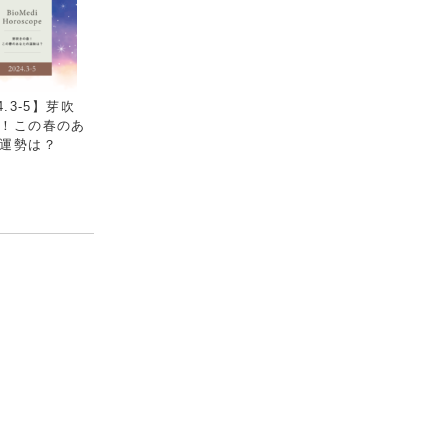
4.3-5】芽吹
！この春のあ
運勢は？