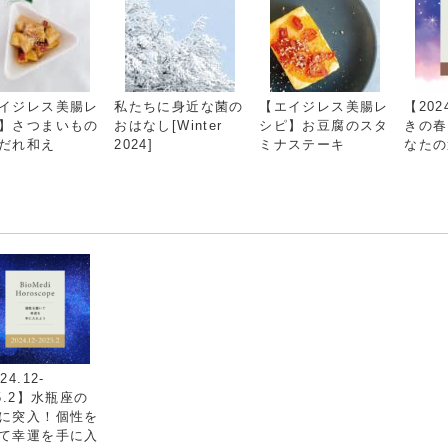
イジレス美腸レ
私たちに身近な菌の
【エイジレス美腸レ
【202
】さつまいもの
おはなし[Winter
シピ】お豆腐のスタ
きの春
だれ和え
2024]
ミナステーキ
なたの
24.12-
25.2】水瓶座の
に突入！個性を
て幸運を手に入