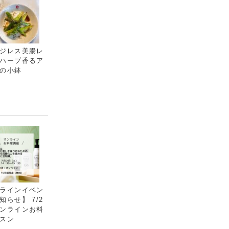
ジレス美腸レ
ハーブ香るア
の小鉢
ラインイベン
知らせ】 7/2
ンラインお料
スン