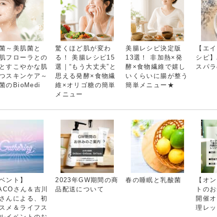
菌～美肌菌と
驚くほど肌が変わ
美腸レシピ決定版
【エイ
肌フローラとの
る！ 美腸レシピ15
13選！ 非加熱×発
シピ】
とすこやかな肌
選｜“もう大丈夫”と
酵×食物繊維で嬉し
スパラ
つスキンケア～
思える発酵×食物繊
いくらいに腸が整う
菌のBioMedi
維×オリゴ糖の簡単
簡単メニュー★
メニュー
ベント】
2023年GW期間の商
春の睡眠と乳酸菌
【オン
KACOさん＆吉川
品配送について
トのお
さんによる、初
開催オ
スメ＆ライフス
理レッ
ルイベントのお