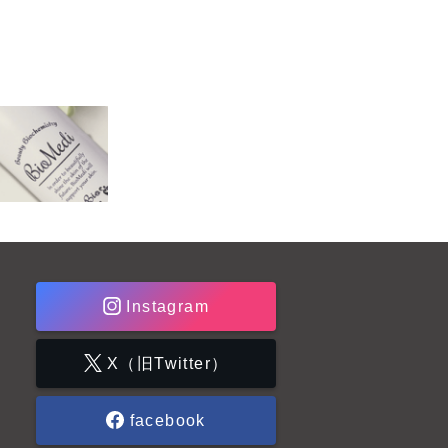
Instagram
X（旧Twitter）
facebook