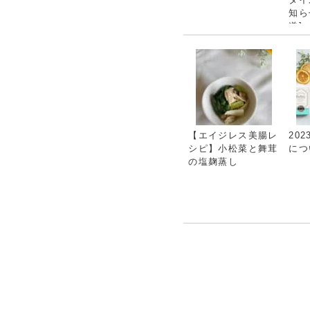
知ら
道]
【エイジレス美腸レ
20
シピ】小松菜と舞茸
につ
の塩麹蒸し