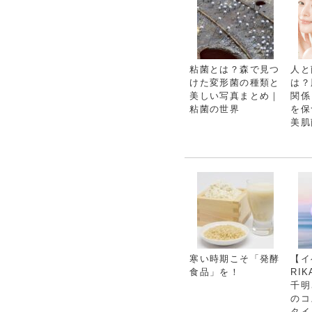
粘菌とは？森で見つ
人と
けた変形菌の種類と
は？
美しい写真まとめ｜
関係
粘菌の世界
を保
美肌
寒い時期こそ「発酵
【イ
食品」を！
RI
千明
のコ
タイ