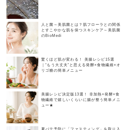
人と菌～美肌菌とは？肌フローラとの関係
とすこやかな肌を保つスキンケア～美肌菌
のBioMedi
驚くほど肌が変わる！ 美腸レシピ15選
｜“もう大丈夫”と思える発酵×食物繊維×オ
リゴ糖の簡単メニュー
美腸レシピ決定版13選！ 非加熱×発酵×食
物繊維で嬉しいくらいに腸が整う簡単メニ
ュー★
夏バテ予防に「ファスティング」を取り入