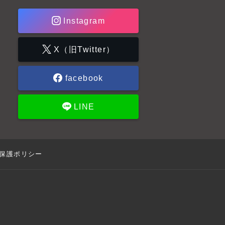
Instagram
X（旧Twitter）
facebook
LINE
保護ポリシー