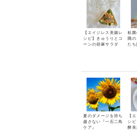
【エイジレス美腸レ
粘菌
シピ】きゅうりとコ
隅の
ーンの胡麻サラダ
たち[
夏のダメージを持ち
【エ
越さない『一石二鳥
シピ
ケア』
酵美