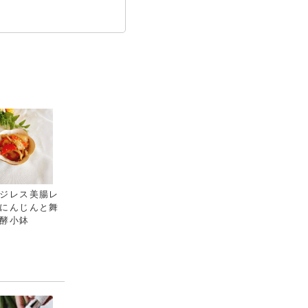
ジレス美腸レ
にんじんと舞
酵小鉢