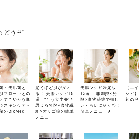
もどうぞ
菌～美肌菌と
驚くほど肌が変わ
美腸レシピ決定版
【エイ
肌フローラとの
る！ 美腸レシピ15
13選！ 非加熱×発
シピ】
とすこやかな肌
選｜“もう大丈夫”と
酵×食物繊維で嬉し
茸の発
つスキンケア～
思える発酵×食物繊
いくらいに腸が整う
菌のBioMedi
維×オリゴ糖の簡単
簡単メニュー★
メニュー