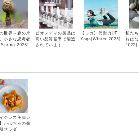
の世界～森の片
ビオメディの製品は
【ヨガ】代謝力UP
私たち
、小さな思考者
高い品質基準で製造
Yoga[Winter 2023]
おはなし
Spring 2026]
されています
2022]
イジレス美腸レ
】かぼちゃの発
肌サラダ