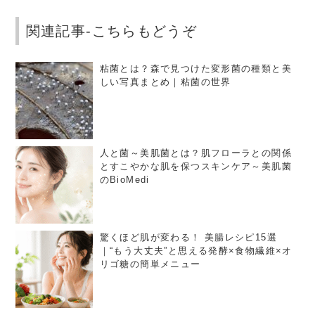
関連記事-こちらもどうぞ
粘菌とは？森で見つけた変形菌の種類と美
しい写真まとめ｜粘菌の世界
人と菌～美肌菌とは？肌フローラとの関係
とすこやかな肌を保つスキンケア～美肌菌
のBioMedi
驚くほど肌が変わる！ 美腸レシピ15選
｜“もう大丈夫”と思える発酵×食物繊維×オ
リゴ糖の簡単メニュー