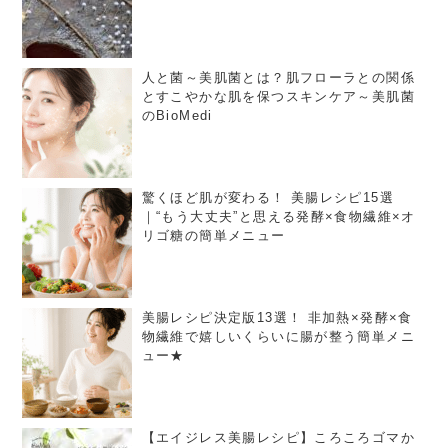
人と菌～美肌菌とは？肌フローラとの関係
とすこやかな肌を保つスキンケア～美肌菌
のBioMedi
驚くほど肌が変わる！ 美腸レシピ15選
｜“もう大丈夫”と思える発酵×食物繊維×オ
リゴ糖の簡単メニュー
美腸レシピ決定版13選！ 非加熱×発酵×食
物繊維で嬉しいくらいに腸が整う簡単メニ
ュー★
【エイジレス美腸レシピ】ころころゴマか