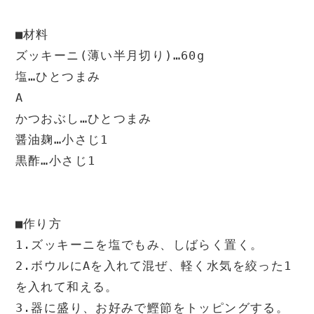
■材料

ズッキーニ(薄い半月切り)…60g

塩…ひとつまみ

A

かつおぶし…ひとつまみ

醤油麹…小さじ1

黒酢…小さじ1

■作り方

1.ズッキーニを塩でもみ、しばらく置く。

2.ボウルにAを入れて混ぜ、軽く水気を絞った1
を入れて和える。

3.器に盛り、お好みで鰹節をトッピングする。