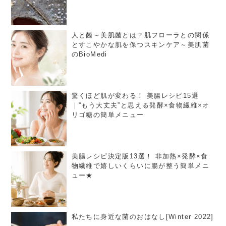
人と菌～美肌菌とは？肌フローラとの関係
とすこやかな肌を保つスキンケア～美肌菌
のBioMedi
驚くほど肌が変わる！ 美腸レシピ15選
｜“もう大丈夫”と思える発酵×食物繊維×オ
リゴ糖の簡単メニュー
美腸レシピ決定版13選！ 非加熱×発酵×食
物繊維で嬉しいくらいに腸が整う簡単メニ
ュー★
私たちに身近な菌のおはなし[Winter 2022]