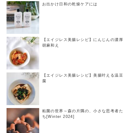
お出かけ日和の乾燥ケアには
【エイジレス美腸レシピ】にんじんの濃厚
胡麻和え
【エイジレス美腸レシピ】美腸叶える温豆
腐
粘菌の世界～森の片隅の、小さな思考者た
ち[Winter 2024]