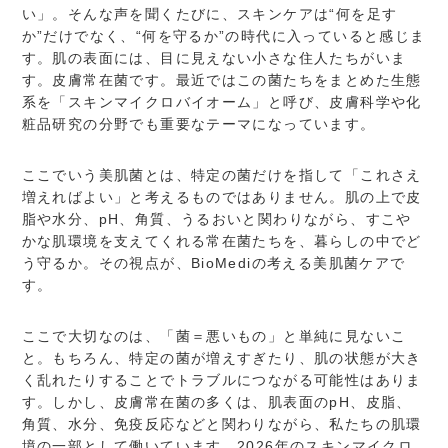
い」。そんな声を聞くたびに、スキンケアは“何を足す
か”だけでなく、“何を守るか”の時代に入っていると感じま
す。肌の表面には、目に見えない小さな住人たちがいま
す。皮膚常在菌です。最近ではこの菌たちをまとめた生態
系を「スキンマイクロバイオーム」と呼び、皮膚科学や化
粧品研究の分野でも重要なテーマになっています。
ここでいう美肌菌とは、特定の菌だけを指して「これさえ
増えればよい」と考えるものではありません。肌の上で皮
脂や水分、pH、角質、うるおいと関わりながら、すこや
かな肌環境を支えてくれる常在菌たちを、暮らしの中でど
う守るか。その視点が、BioMediの考える美肌菌ケアで
す。
ここで大切なのは、「菌＝悪いもの」と単純に見ないこ
と。もちろん、特定の菌が増えすぎたり、肌の状態が大き
く乱れたりすることでトラブルにつながる可能性はありま
す。しかし、皮膚常在菌の多くは、肌表面のpH、皮脂、
角質、水分、免疫反応などと関わりながら、私たちの肌環
境の一部として働いています。2026年のスキンマイクロ