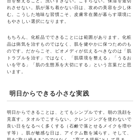
台を整えること。洗いすぎない。こすらない。保湿を途切
れさせない。肌が落ち着かない日は、攻めの美容を少し休
む。こうした地味な習慣こそ、皮膚常在菌が暮らす環境に
もやさしい選択になります。
もちろん、化粧品でできることには範囲があります。化粧
品は病気を治すものではなく、肌を健やかに保つためのも
のです。だからこそ、ビオメディが伝えるべきなのは「肌
トラブルを治す」ではなく、「肌環境を整える」「うるお
いを守る」「肌の生態系を大切にする」という言葉だと思
います。
明日からできる小さな実践
明日からできることは、とてもシンプルです。朝の洗顔を
見直す。タオルでこすらない。クレンジングを使わないで
良い日をなるべく多くする（石鹸で落とせるメイクを増や
す等）。肌が敏感な日は、アイテム数を減らす。そして、
肌を“取り締まる”のではなく、“育てる場所”として見る。