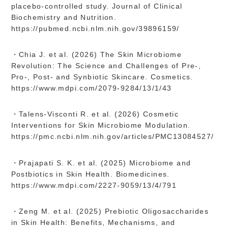
placebo-controlled study. Journal of Clinical
Biochemistry and Nutrition.
https://pubmed.ncbi.nlm.nih.gov/39896159/
・Chia J. et al. (2026) The Skin Microbiome
Revolution: The Science and Challenges of Pre-,
Pro-, Post- and Synbiotic Skincare. Cosmetics.
https://www.mdpi.com/2079-9284/13/1/43
・Talens-Visconti R. et al. (2026) Cosmetic
Interventions for Skin Microbiome Modulation.
https://pmc.ncbi.nlm.nih.gov/articles/PMC13084527/
・Prajapati S. K. et al. (2025) Microbiome and
Postbiotics in Skin Health. Biomedicines.
https://www.mdpi.com/2227-9059/13/4/791
・Zeng M. et al. (2025) Prebiotic Oligosaccharides
in Skin Health: Benefits, Mechanisms, and