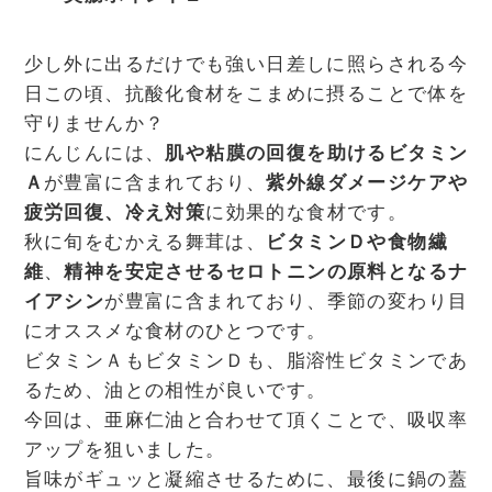
少し外に出るだけでも強い日差しに照らされる今
日この頃、抗酸化食材をこまめに摂ることで体を
守りませんか？
にんじんには、
肌や粘膜の回復を助けるビタミン
Ａ
が豊富に含まれており、
紫外線ダメージケアや
疲労回復、冷え対策
に効果的な食材です。
秋に旬をむかえる舞茸は、
ビタミンＤや食物繊
維
、
精神を安定させるセロトニンの原料となるナ
イアシン
が豊富に含まれており、季節の変わり目
にオススメな食材のひとつです。
ビタミンＡもビタミンＤも、脂溶性ビタミンであ
るため、油との相性が良いです。
今回は、亜麻仁油と合わせて頂くことで、吸収率
アップを狙いました。
旨味がギュッと凝縮させるために、最後に鍋の蓋