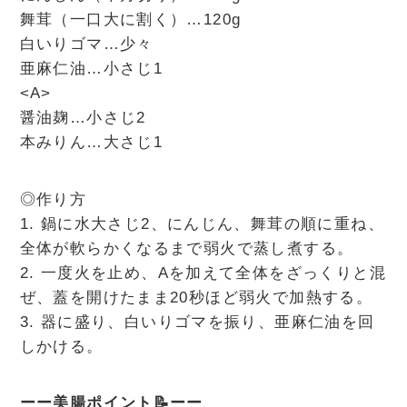
舞茸（一口大に割く）…120g
白いりゴマ…少々
亜麻仁油…小さじ1
<A>
醤油麹…小さじ2
本みりん…大さじ1
◎作り方
1. 鍋に水大さじ2、にんじん、舞茸の順に重ね、
全体が軟らかくなるまで弱火で蒸し煮する。
2. 一度火を止め、Aを加えて全体をざっくりと混
ぜ、蓋を開けたまま20秒ほど弱火で加熱する。
3. 器に盛り、白いりゴマを振り、亜麻仁油を回
しかける。
ーー美腸ポイント📝ーー