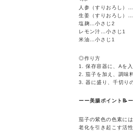
人参（すりおろし）…1
生姜（すりおろし）…
塩麹…小さじ2
レモン汁…小さじ1
米油…小さじ1
◎作り方
1. 保存容器に、Aを
2. 茄子を加え、調
3. 器に盛り、千切
ーー美腸ポイント📝
茄子の紫色の色素に
老化を引き起こす活