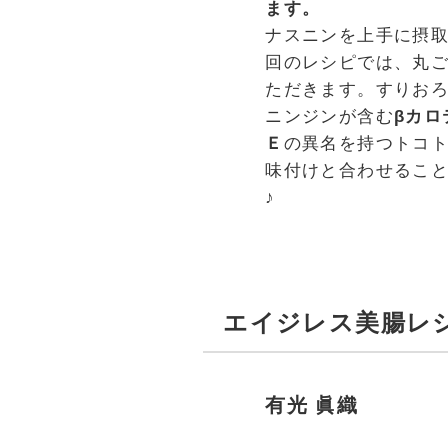
ます。
ナスニンを上手に摂
回のレシピでは、丸
ただきます。すりお
ニンジンが含む
βカロ
Ｅ
の異名を持つトコト
味付けと合わせるこ
♪
エイジレス美腸レ
有光 眞織