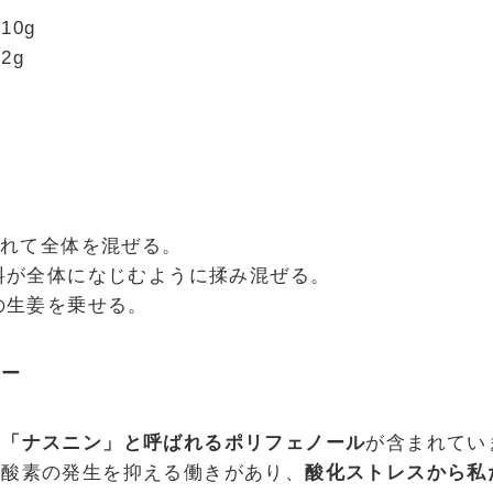
0g
2g
入れて全体を混ぜる。
味料が全体になじむように揉み混ぜる。
りの生姜を乗せる。
ーー
は
「ナスニン」と呼ばれるポリフェノール
が含まれてい
性酸素の発生を抑える働きがあり、
酸化ストレスから私