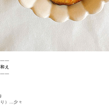
———
リ和え
———
g
切り）…少々