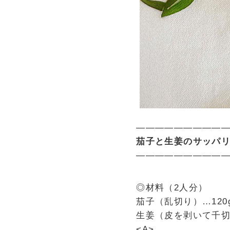
—————————
茄子と生姜のサッパ
—————————
◎材料（2人分）
茄子（乱切り）…120
生姜（皮を剥いて千
<A>