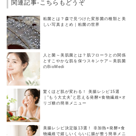
関連記事-こちらもどうぞ
粘菌とは？森で見つけた変形菌の種類と美
しい写真まとめ｜粘菌の世界
人と菌～美肌菌とは？肌フローラとの関係
とすこやかな肌を保つスキンケア～美肌菌
のBioMedi
驚くほど肌が変わる！ 美腸レシピ15選
｜“もう大丈夫”と思える発酵×食物繊維×オ
リゴ糖の簡単メニュー
美腸レシピ決定版13選！ 非加熱×発酵×食
物繊維で嬉しいくらいに腸が整う簡単メニ